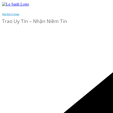
Skip
to
content
Nhà Đất Lê Sanh
Trao Uy Tín – Nhận Niềm Tin