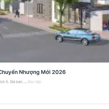
 Chuyển Nhượng Mới 2026
Bán
 ích 5. Giá bán, …
Đọc tiếp
Nhà
Phố
Đông
Tăng
Long