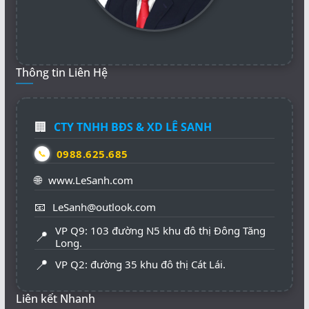
Thông tin Liên Hệ
🏢
CTY TNHH BĐS & XD LÊ SANH
0988.625.685
📞
🌐
www.LeSanh.com
📧
LeSanh@outlook.com
VP Q9: 103 đường N5 khu đô thị Đông Tăng
📍
Long.
📍
VP Q2: đường 35 khu đô thị Cát Lái.
Liên kết Nhanh