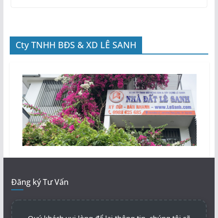
Cty TNHH BĐS & XD LÊ SANH
Đăng ký Tư Vấn
Quý khách vui lòng để lại thông tin, chúng tôi sẽ