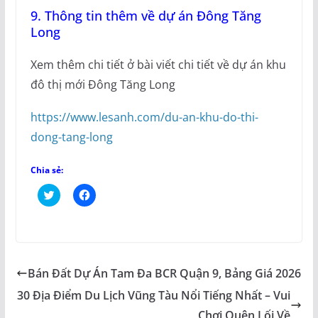
9. Thông tin thêm về dự án Đông Tăng
Long
Xem thêm chi tiết ở bài viết chi tiết về dự án khu
đô thị mới Đông Tăng Long
https://www.lesanh.com/du-an-khu-do-thi-
dong-tang-long
Chia sẻ:
B
N
ấ
h
m
ấ
đ
n
ể
v
c
à
h
o
i
c
a
h
Bán Đất Dự Án Tam Đa BCR Quận 9, Bảng Giá 2026
s
i
ẻ
a
30 Địa Điểm Du Lịch Vũng Tàu Nổi Tiếng Nhất – Vui
t
s
r
ẻ
ê
t
Chơi Quên Lối Về