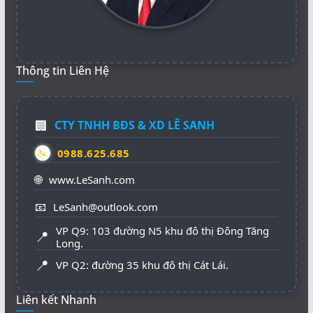
Thông tin Liên Hệ
🏢
CTY TNHH BĐS & XD LÊ SANH
0988.625.685
📞
🌐
www.LeSanh.com
📧
LeSanh@outlook.com
VP Q9: 103 đường N5 khu đô thị Đông Tăng
📍
Long.
📍
VP Q2: đường 35 khu đô thị Cát Lái.
Liên kết Nhanh