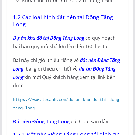
Khoản lùi: trước 3m, sau 2m, hông 1.5m
1.2 Các loại hình đất nền tại Đông Tăng
Long
Dự án khu đô thị Đông Tăng Long
có quy hoạch
bài bản quy mô khá lơn lên đến 160 hecta.
Bài này chỉ giới thiệu riêng về
đất nền Đông Tăng
Long
, bài giới thiệu chi tiết về
dự án Đông Tăng
Long
xin mời Quý khách hàng xem tại link bên
dưới
https://www.lesanh.com/du-an-khu-do-thi-dong-
tang-long
Đất nền Đông Tăng Long
có 3 loại sau đây:
1.2.1 Đất nền Đông Tăng Long tái định cư