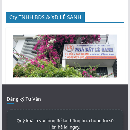
t
a
t
c
e
e
r
b
Cty TNHH BĐS & XD LÊ SANH
(
o
M
o
ở
k
t
(
r
M
o
ở
n
t
g
r
c
o
ử
n
a
g
s
c
ổ
ử
m
a
ớ
s
i
ổ
)
m
ớ
i
)
Đăng ký Tư Vấn
Quý khách vui lòng để lại thông tin, chúng tôi sẽ
liên hệ lại ngay.