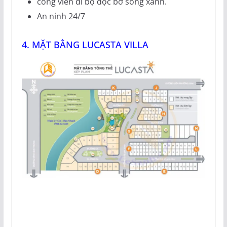
công viên đi bộ dọc bờ sông xanh.
An ninh 24/7
4. MẶT BẰNG LUCASTA VILLA