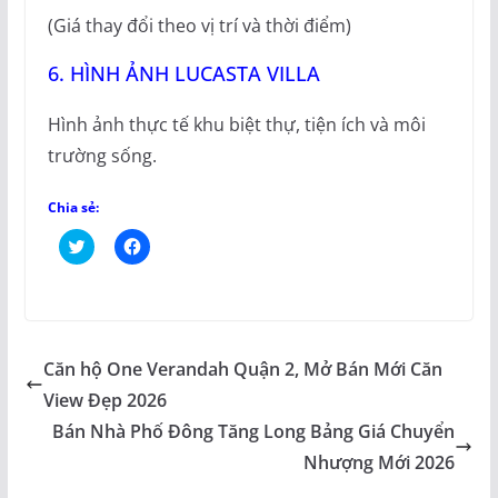
(Giá thay đổi theo vị trí và thời điểm)
6. HÌNH ẢNH LUCASTA VILLA
Hình ảnh thực tế khu biệt thự, tiện ích và môi
trường sống.
Chia sẻ:
B
N
ấ
h
m
ấ
đ
n
ể
v
c
à
h
o
i
c
a
h
Căn hộ One Verandah Quận 2, Mở Bán Mới Căn
s
i
ẻ
a
View Đẹp 2026
t
s
r
ẻ
Bán Nhà Phố Đông Tăng Long Bảng Giá Chuyển
ê
t
n
r
T
ê
Nhượng Mới 2026
w
n
i
F