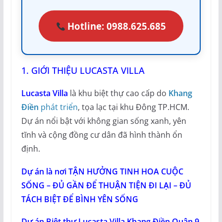
Hotline: 0988.625.685
1. GIỚI THIỆU LUCASTA VILLA
Lucasta Villa
là khu biệt thự cao cấp do
Khang
Điền
phát triển
, tọa lạc tại khu Đông TP.HCM.
Dự án nổi bật với không gian sống xanh, yên
tĩnh và cộng đồng cư dân đã hình thành ổn
định.
Dự án là nơi TẬN HƯỞNG TINH HOA CUỘC
SỐNG – ĐỦ GẦN ĐỂ THUẬN TIỆN ĐI LẠI – ĐỦ
TÁCH BIỆT ĐỂ BÌNH YÊN SỐNG
Dự án Biệt thự Lucasta Villa Khang Điền Quận 9