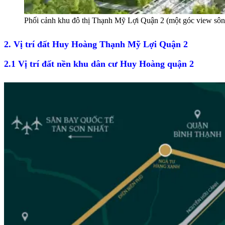
Phối cảnh khu đô thị Thạnh Mỹ Lợi Quận 2 (một góc view sô
2. Vị trí đất Huy Hoàng Thạnh Mỹ Lợi Quận 2
2.1 Vị trí đất nền khu dân cư Huy Hoàng quận 2