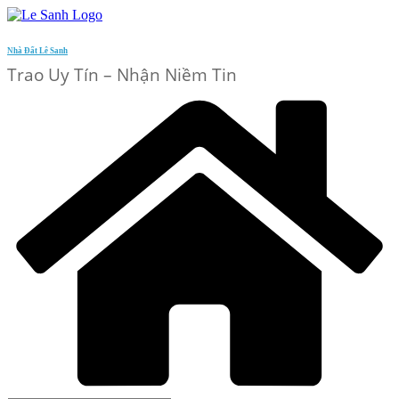
Skip
to
content
Nhà Đất Lê Sanh
Trao Uy Tín – Nhận Niềm Tin